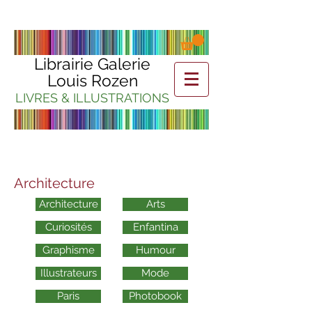
Librairie Galerie
Louis Rozen
LIVRES & ILLUSTRATIONS
Architecture
Architecture
Arts
Curiosités
Enfantina
Graphisme
Humour
Illustrateurs
Mode
Paris
Photobook