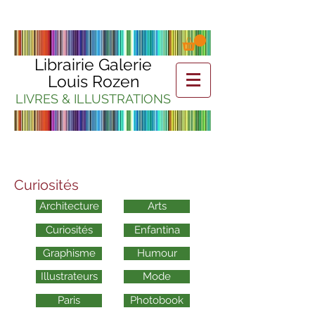
Librairie Galerie
Louis Rozen
LIVRES & ILLUSTRATIONS
Curiosités
Architecture
Arts
Curiosités
Enfantina
Graphisme
Humour
Illustrateurs
Mode
Paris
Photobook