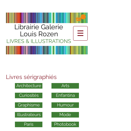
Librairie Galerie
Louis Rozen
LIVRES & ILLUSTRATIONS
Livres sérigraphiés
Architecture
Arts
Curiosités
Enfantina
Graphisme
Humour
Illustrateurs
Mode
Paris
Photobook