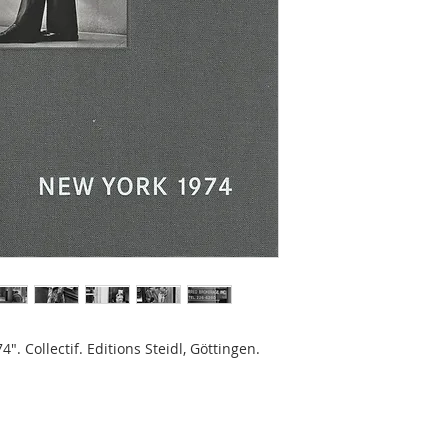
reproductions photo
texte, par Dirk Reina
"ln January 2004 Di
of photographs take
York in 1974. He ha
selected the pictur
their sequence. Wit
March 2004 the work
been completed by h
Ref LPB1164
 Collectif. Editions Steidl, Göttingen.