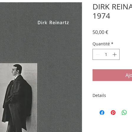
DIRK REIN
1974
Prix
50,00 €
Quantité
*
Aj
Details
"DIRK REINARTZ – N
Editions Steidl, Gö
Allemagne. Petit in-
photo (état d'usage)
bilingue Allemand / 