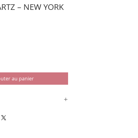
ARTZ – NEW YORK
outer au panier
EW YORK 1974". Collectif.
ttingen. 2007. Imprimé en
4, couverture toilée anthracite
. Non paginé (110p). Texte
Anglais, illustré de 53