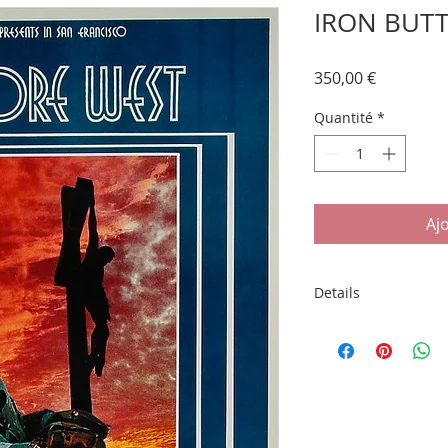
IRON BUTT
Prix
350,00 €
Quantité
*
Aj
Details
Affiche originale d
cadre 50x70cm sous
Graphiste : David 
Production : Bill 
Lieu : Fillmore West
Date : 24-29/06/196