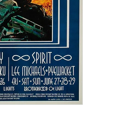
Groupes : Iron Butte
Lee Michaels, Pyewa
Ref APS0348