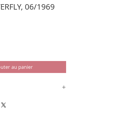
ERFLY, 06/1969
outer au panier
e concert présentée dans un
 passe-partout blanc.
SINGER
GRAHAM
 (San Francisco)
9.