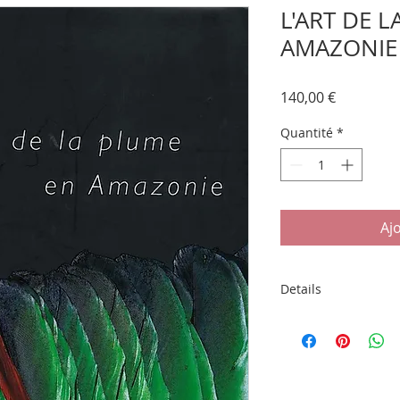
L'ART DE 
AMAZONIE
Prix
140,00 €
Quantité
*
Aj
Details
"L'ART DE LA PLUME
Somogy & Mona Bisma
reliure cartonnée so
couleurs. Préface d
Ouvrage réalisé sous