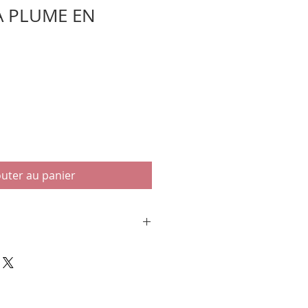
LA PLUME EN
outer au panier
 EN AMAZONIE". Editions
rck, Paris. 2001. in-4 carré,
us jaquette illustrée en
e Russel M. Porter. 192 pages.
 la direction de Roberta Rivin,