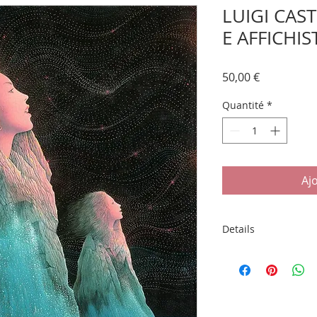
LUIGI CAST
E AFFICHIS
Prix
50,00 €
Quantité
*
Aj
Details
"LUIGI CASTIGLIONI 
Collectif. Conceptio
CASTIGLIONI. Edition
Imprimé à Hong Kong
cartonnée noire sous