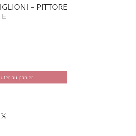
IGLIONI – PITTORE
TE
outer au panier
– PITTORE E AFFICHISTE".
n par Tersilia MAZZINI-
s Italtriest, Milan. 2003.
. Petit in-4, couverture
 jaquette illustrée en couleurs.