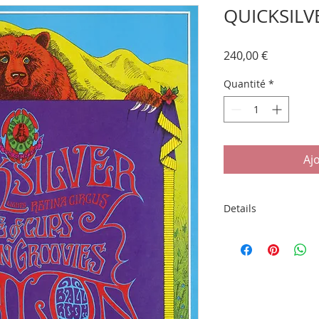
QUICKSILV
Prix
240,00 €
Quantité
*
Aj
Details
Affiche originale d
cadre 50x70cm sous
Graphiste : Bob SC
Production : FAMIL
Lieu : Avalon Ballro
Date : 10-12/05/196