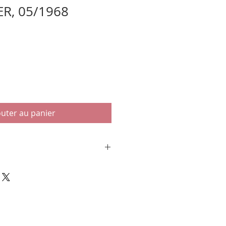
ER, 05/1968
outer au panier
e concert présentée dans un
 passe-partout blanc.
HNEPF
Y DOG
om (San Francisco)
8.